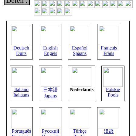
Delen :
Deutsch
English
Español
Français
Duits
Engels
Spaans
Frans
Italiano
Nederlands
Polskie
日本語
Italiaans
Pools
Japans
Português
Русский
Türkçe
汉语