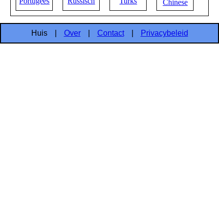
Portugees
Russisch
Turks
Chinese
Huis
|
Over
|
Contact
|
Privacybeleid