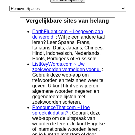
Vergelijkbare sites van belang
EarthFluent.com ~ Lesgeven aan
de wereld.
: Wil je een andere taal
leren? Leer Spaans, Frans,
Italiaans, Duits, Japans, Chinees,
Hindi, Indonesisch, Nederlands,
Pools, Portugees of Russisch!
ListKeyWords.com ~ Uw
zoekwoorden vermelden voor u.
:
Gebruik deze web-app om
trefwoorden en trefzinnen weer te
geven. U kunt html verwijderen,
algemene woorden negeren en
gegenereerde lijsten met
zoekwoorden sorteren.
PronounceThat.com ~ Hoe
spreek ik dat uit?
: Gebruik deze
web-app om de uitspraak van
woorden te leren. Je kunt Engelse
of internationale woorden leren,
en je kunt ze met stem of door