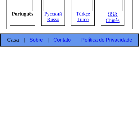
Português
Русский
Türkçe
汉语
Russo
Turco
Chinês
Casa
|
Sobre
|
Contato
|
Política de Privacidade