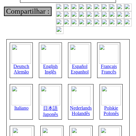
Compartilhar :
Deutsch
English
Español
Français
Alemão
Inglês
Espanhol
Francês
Italiano
Nederlands
Polskie
日本語
Holandês
Polonês
Japonês